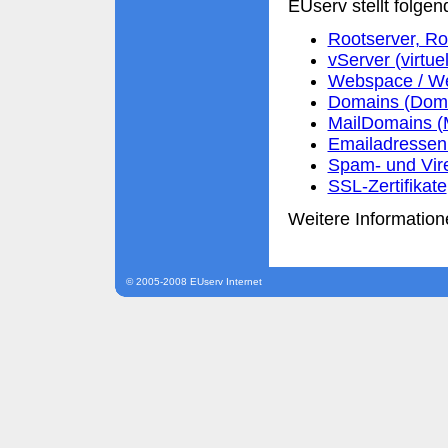
EUserv stellt folgen
Rootserver, Ro
vServer (virtue
Webspace / We
Domains (Domai
MailDomains (
Emailadressen 
Spam- und Vir
SSL-Zertifikate
Weitere Information
© 2005-2008 EUserv Internet